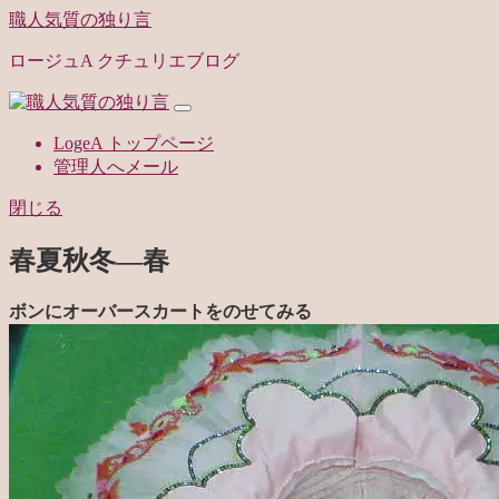
職人気質の独り言
ロージュA クチュリエブログ
LogeA トップページ
管理人へメール
閉じる
春夏秋冬—春
ボンにオーバースカートをのせてみる