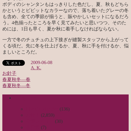
ボディのシャンタンもはっきりした色だし、夏、秋もどちら
かというとビビットなカラーなので、落ち着いたグレーの冬
も含め、全ての季節が揃うと、賑やかしいセットになるだろ
う。4色揃ったところを早く見てみたいと思いつつ、そのた
めには、1日も早く、夏か秋に着手しなければならない。
一方で冬のチュチュの上下接ぎが縫製スタッフから上がって
くる頃だ。先に冬を仕上げるか、夏、秋に手を付けるか、悩
ましいところだ。
2009-06-08
A. K.
お針子
春夏秋冬—春
投
春夏秋冬—冬
稿
categories
ナ
ビ
日々のつれづれ
(136)
お針子
(2,859)
ゲ
公演レビュー
(30)
ー
非日常
(7)