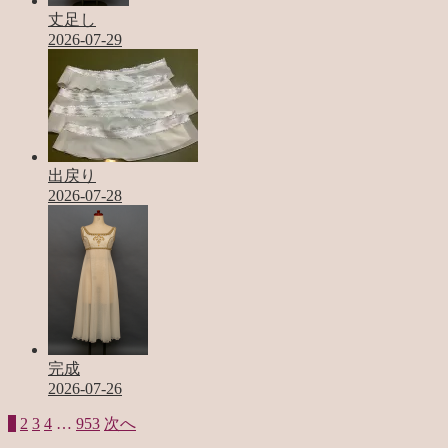
丈足し
2026-07-29
出戻り
2026-07-28
完成
2026-07-26
1
2
3
4
…
953
次へ
投