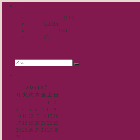
稿
categories
の
日々のつれづれ
(136)
ペ
お針子
(2,859)
公演レビュー
(30)
ー
非日常
(7)
ジ
search
送
Search
り
検
for:
索…
calendar
2026年8月
月
火
水
木
金
土
日
1
2
3
4
5
6
7
8
9
10
11
12
13
14
15
16
17
18
19
20
21
22
23
24
25
26
27
28
29
30
31