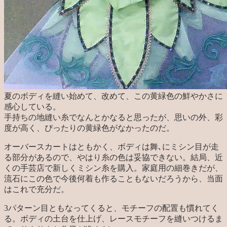
夏のボディを縫い始めて、改めて、この黄緑色の鮮やかさに
感心している。
手持ちの地縫い糸でなんとかなると思ったが、思いの外、彩
度が高く、ぴったりの黄緑色がなかったのだ。
オーバースカートはともかく、ボディは舞､にミシン目が走
る部分があるので、やはり糸の色は妥協できない。結局、近
くの手芸店で新しくミシン糸を購入。家庭用の細巻きだが、
流石にこの色で今後何着も作ることもないだろうから、当面
はこれで充分だ。
3パターン目ともなってくると、モチーフの配置も慣れてく
る。ボディの土台を仕上げ、レースモチーフを縫いつけるま