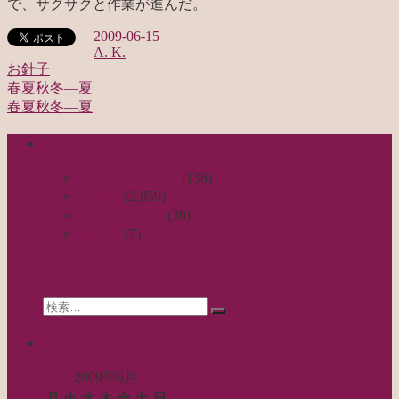
で、サクサクと作業が進んだ。
2009-06-15
A. K.
お針子
春夏秋冬—夏
投
春夏秋冬—夏
稿
categories
ナ
ビ
日々のつれづれ
(136)
お針子
(2,859)
ゲ
公演レビュー
(30)
ー
非日常
(7)
シ
search
ョ
Search
ン
検
for:
索…
calendar
2009年6月
月
火
水
木
金
土
日