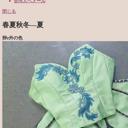
管理人へメール
閉じる
春夏秋冬—夏
卵z外の色