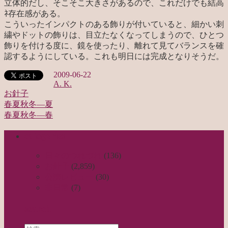
立体的だし、そこそこ大きさがあるので、これだけでも結高
ﾈ存在感がある。
こういったインパクトのある飾りが付いていると、細かい刺
繍やドットの飾りは、目立たなくなってしまうので、ひとつ
飾りを付ける度に、鏡を使ったり、離れて見てバランスを確
認するようにしている。これも明日には完成となりそうだ。
2009-06-22
A. K.
お針子
春夏秋冬—夏
投
春夏秋冬—春
稿
categories
ナ
ビ
日々のつれづれ
(136)
お針子
(2,859)
ゲ
公演レビュー
(30)
ー
非日常
(7)
シ
search
ョ
Search