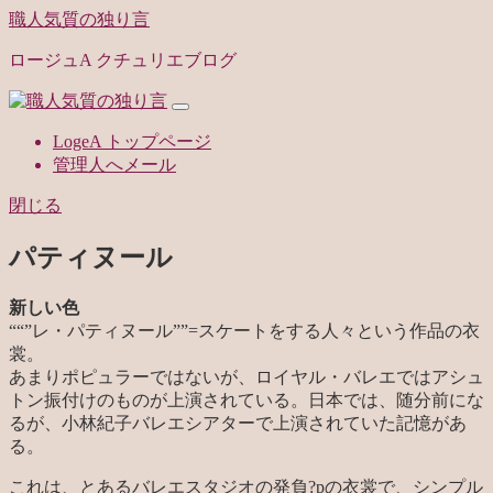
職人気質の独り言
ロージュA クチュリエブログ
LogeA トップページ
管理人へメール
閉じる
パティヌール
新しい色
“
“”レ・パティヌール””=スケートをする人々という作品の衣
裳。
あまりポピュラーではないが、ロイヤル・バレエではアシュ
トン振付けのものが上演されている。日本では、随分前にな
るが、小林紀子バレエシアターで上演されていた記憶があ
る。
これは、とあるバレエスタジオの発負?pの衣裳で、シンプル