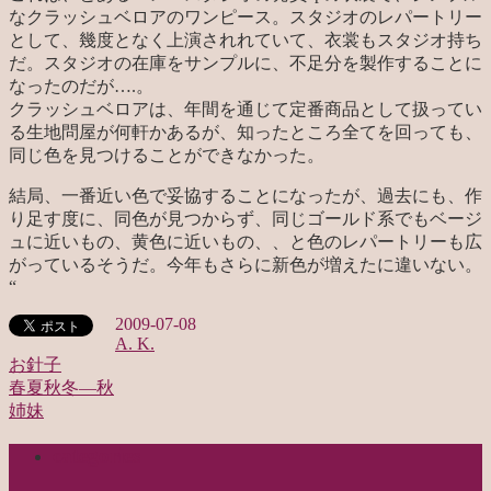
なクラッシュベロアのワンピース。スタジオのレパートリー
として、幾度となく上演されれていて、衣裳もスタジオ持ち
だ。スタジオの在庫をサンプルに、不足分を製作することに
なったのだが….。
クラッシュベロアは、年間を通じて定番商品として扱ってい
る生地問屋が何軒かあるが、知ったところ全てを回っても、
同じ色を見つけることができなかった。
結局、一番近い色で妥協することになったが、過去にも、作
り足す度に、同色が見つからず、同じゴールド系でもベージ
ュに近いもの、黄色に近いもの、、と色のレパートリーも広
がっているそうだ。今年もさらに新色が増えたに違いない。
“
2009-07-08
A. K.
お針子
春夏秋冬—秋
投
姉妹
稿
categories
ナ