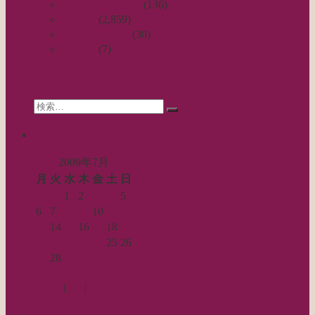
ビ
日々のつれづれ
(136)
お針子
(2,859)
ゲ
公演レビュー
(30)
ー
非日常
(7)
シ
search
ョ
Search
ン
検
for:
索…
calendar
2009年7月
月
火
水
木
金
土
日
1
2
3
4
5
6
7
8
9
10
11
12
13
14
15
16
17
18
19
20
21
22
23
24
25
26
27
28
29
30
31
« 6月
8月 »
Log in
|
Post
|
Edit
recent