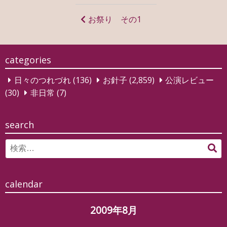
稿
ナ
お祭り その1
ビ
ゲ
categories
ー
日々のつれづれ
(136)
お針子
(2,859)
公演レビュー
シ
(30)
非日常
(7)
ョ
ン
search
Search
検
for:
索
calendar
2009年8月