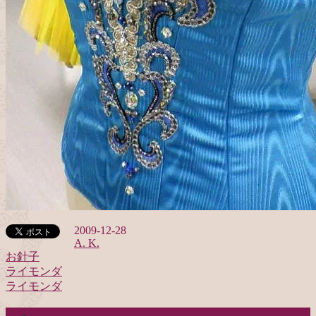
2009-12-28
A. K.
お針子
ライモンダ
投
ライモンダ
稿
categories