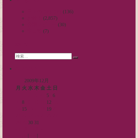
ナ
ビ
日々のつれづれ
(136)
お針子
(2,857)
ゲ
公演レビュー
(30)
ー
非日常
(7)
シ
search
ョ
Search
ン
検
for:
索…
calendar
2009年12月
月
火
水
木
金
土
日
1
2
3
4
5
6
7
8
9
10
11
12
13
14
15
16
17
18
19
20
21
22
23
24
25
26
27
28
29
30
31
« 11月
1月 »
Log in
|
Post
|
Edit