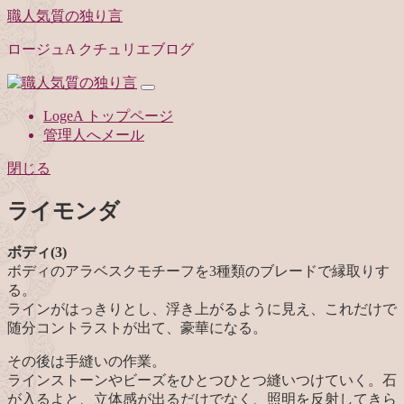
職人気質の独り言
ロージュA クチュリエブログ
LogeA トップページ
管理人へメール
閉じる
ライモンダ
ボディ(3)
ボディのアラベスクモチーフを3種類のブレードで縁取りす
る。
ラインがはっきりとし、浮き上がるように見え、これだけで
随分コントラストが出て、豪華になる。
その後は手縫いの作業。
ラインストーンやビーズをひとつひとつ縫いつけていく。石
が入るよと、立体感が出るだけでなく、照明を反射してきら