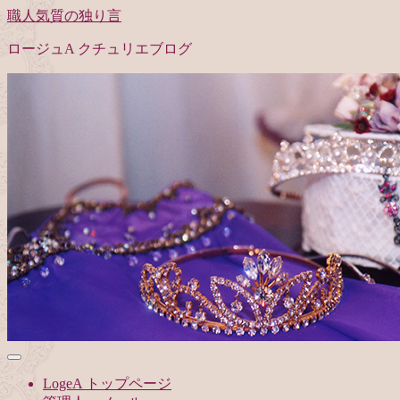
職人気質の独り言
ロージュA クチュリエブログ
LogeA トップページ