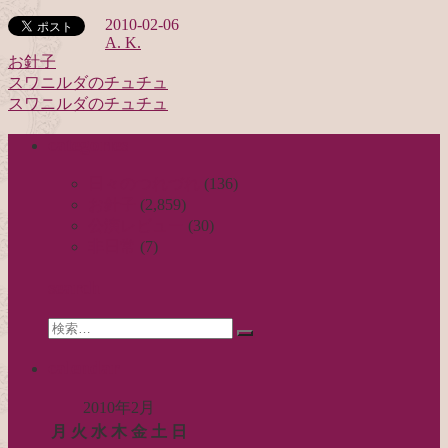
2010-02-06
A. K.
お針子
スワニルダのチュチュ
投
スワニルダのチュチュ
稿
categories
ナ
ビ
日々のつれづれ
(136)
お針子
(2,859)
ゲ
公演レビュー
(30)
ー
非日常
(7)
シ
search
ョ
Search
ン
検
for:
索…
calendar
2010年2月
月
火
水
木
金
土
日