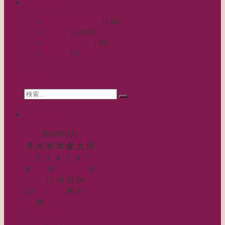
categories
ナ
ビ
日々のつれづれ
(136)
お針子
(2,859)
ゲ
公演レビュー
(30)
ー
非日常
(7)
シ
search
ョ
Search
ン
検
for:
索…
calendar
2010年3月
月
火
水
木
金
土
日
1
2
3
4
5
6
7
8
9
10
11
12
13
14
15
16
17
18
19
20
21
22
23
24
25
26
27
28
29
30
31
« 2月
4月 »
Log in
|
Post
|
Edit