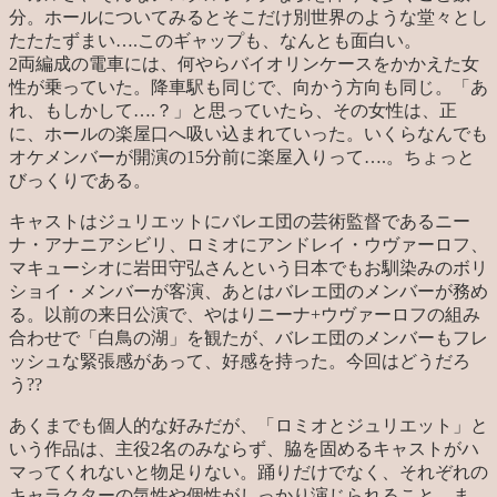
分。ホールについてみるとそこだけ別世界のような堂々とし
たたたずまい….このギャップも、なんとも面白い。
2両編成の電車には、何やらバイオリンケースをかかえた女
性が乗っていた。降車駅も同じで、向かう方向も同じ。「あ
れ、もしかして….？」と思っていたら、その女性は、正
に、ホールの楽屋口へ吸い込まれていった。いくらなんでも
オケメンバーが開演の15分前に楽屋入りって….。ちょっと
びっくりである。
キャストはジュリエットにバレエ団の芸術監督であるニー
ナ・アナニアシビリ、ロミオにアンドレイ・ウヴァーロフ、
マキューシオに岩田守弘さんという日本でもお馴染みのボリ
ショイ・メンバーが客演、あとはバレエ団のメンバーが務め
る。以前の来日公演で、やはりニーナ+ウヴァーロフの組み
合わせで「白鳥の湖」を観たが、バレエ団のメンバーもフレ
ッシュな緊張感があって、好感を持った。今回はどうだろ
う??
あくまでも個人的な好みだが、「ロミオとジュリエット」と
いう作品は、主役2名のみならず、脇を固めるキャストがハ
マってくれないと物足りない。踊りだけでなく、それぞれの
キャラクターの気性や個性がしっかり演じられること、ま