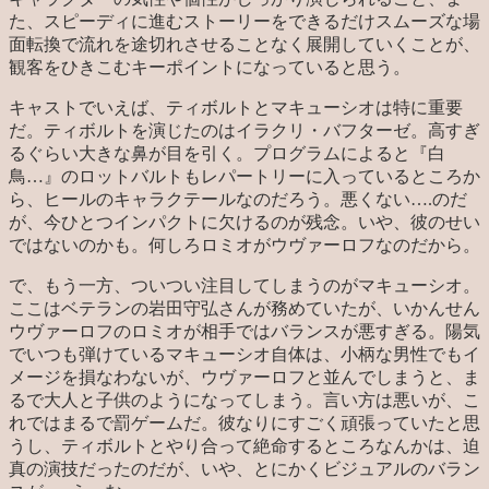
た、スピーディに進むストーリーをできるだけスムーズな場
面転換で流れを途切れさせることなく展開していくことが、
観客をひきこむキーポイントになっていると思う。
キャストでいえば、ティボルトとマキューシオは特に重要
だ。ティボルトを演じたのはイラクリ・バフターゼ。高すぎ
るぐらい大きな鼻が目を引く。プログラムによると『白
鳥…』のロットバルトもレパートリーに入っているところか
ら、ヒールのキャラクテールなのだろう。悪くない….のだ
が、今ひとつインパクトに欠けるのが残念。いや、彼のせい
ではないのかも。何しろロミオがウヴァーロフなのだから。
で、もう一方、ついつい注目してしまうのがマキューシオ。
ここはベテランの岩田守弘さんが務めていたが、いかんせん
ウヴァーロフのロミオが相手ではバランスが悪すぎる。陽気
でいつも弾けているマキューシオ自体は、小柄な男性でもイ
メージを損なわないが、ウヴァーロフと並んでしまうと、ま
るで大人と子供のようになってしまう。言い方は悪いが、こ
れではまるで罰ゲームだ。彼なりにすごく頑張っていたと思
うし、ティボルトとやり合って絶命するところなんかは、迫
真の演技だったのだが、いや、とにかくビジュアルのバラン