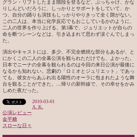
グラン・リフトしたまま階段を登るなど、ぶっちゃけ、かな
りしんどいだろうに、しっかりとサポートをしていて、か
つ、自分の踊りも演技もしっかりやりきって全く隙がない。
この二人は、本当に化学反応でもおこしているかのように、
二人の世界を作り上げる。第3幕で、ジュリエットが自らの
命を断つシーンなどは、引き込まれて思わず涙ぐんでしまっ
た。
演出やキャストには、多少、不完全燃焼な部分もあるが、と
にかくこの二人の全幕公演を観られただけでも、よかった。
日本でニーナの全幕を観られるのは今回の来日公演が最後に
なるかも知れない。悲劇の「ロミオとジュリエット」であっ
ても、彼女からあふれ出る陽性のオーラに包まれたような舞
台を観ることができた。…帰りの新幹線で、その幸せをかみ
しめた夜だった。
2010-03-01
A. K.
公演レビュー
金平糖
投
スローな日々
稿