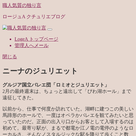
職人気質の独り言
ロージュA クチュリエブログ
LogeA トップページ
管理人へメール
閉じる
ニーナのジュリエット
グルジア国立バレエ団「ロミオとジュリエット」
2月の最終週末は、ちょっと遠出して「びわ湖ホール」まで
遠征してきた。
以前から、仕事で何度か訪れていた。湖畔に建つこの美しい
馬蹄形のホールで、一度はオペラかバレエを観てみたいと思
っていたのだ。正面の出入り口からお客として入場するのは
初めて。最寄り駅が、まるで都電か江ノ電の電停のようなロ
ーカルさ、そんなノスタルジックな駅を降りて歩くこと数