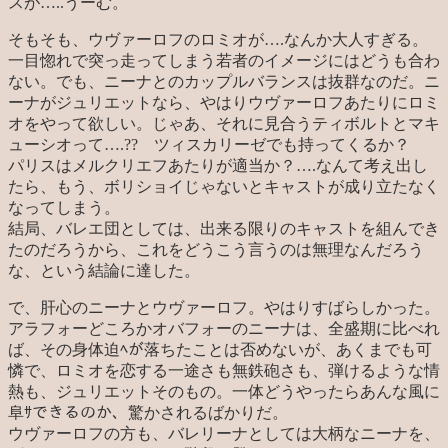
スが…..うーむ。
そもそも、ウヴァーロフのロミオが….なんか大人すぎる。
一目惚れで突っ走ってしまう若者のイメージにはどうも合わ
ない。でも、ニーナとのカップルバランスは抜群なのだ。ニ
ーナがジュリエットなら、やはりウヴァーロフあたりにロミ
オをやって欲しい。じゃあ、それに見合うティボルトとマキ
ューシオって….?? ツィスカリーゼでも持ってくるか？
パリスはメルクリエフあたりが適当か？….なんて考え出し
たら、もう、ボリショイじゃないとキャストが成り立たなく
なってしまう。
結局、バレエ団としては、出来る限りのキャストを組んでき
たのだろうから、これをどうこう言うのは無理なんだろう
な、という結論に達した。
で、肝心のニーナとウヴァーロフ。やはりすばらしかった。
アラフォーどころかオバフォーのニーナは、全盛期に比べれ
ば、その身体迫ﾍが落ちたことは否めないが、あくまでも可
憐で、ロミオを恋する一途さも無鉄砲さも、弾けるような情
熱も、ジュリエットそのもの。一体どうやったらあんな風に
阜ｻできるのか、驚かされるばかりだ。
ウヴァーロフの方も、バレリーナとしては大柄なニーナを、