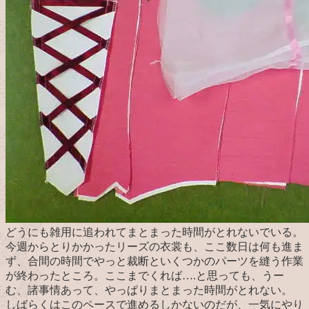
どうにも雑用に追われてまとまった時間がとれないでいる。
今週からとりかかったリーズの衣裳も、ここ数日は何も進ま
ず、合間の時間でやっと裁断といくつかのパーツを縫う作業
が終わったところ。ここまでくれば….と思っても、うー
む、諸事情あって、やっぱりまとまった時間がとれない。
しばらくはこのペースで進めるしかないのだが、一気にやり