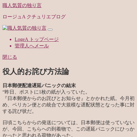
職人気質の独り言
ロージュA クチュリエブログ
LogeA トップページ
管理人へメール
閉じる
役人的お詫び方法論
日本郵便配達遅延パニックの結末
“
昨日、ポストに1枚の紙が入っていた。
『日本郵便からのお詫びとお知らせ』とかかれた紙。今月初
め、ペリカン便との統合で大規模な遅配状態となった事に対
する詫び状だ。
日頃こちらからの発送については、日本郵便は使っていない
が、今回、こちらへの到着物で、この遅延パニックにひっか
かったと思われる荷物があった。