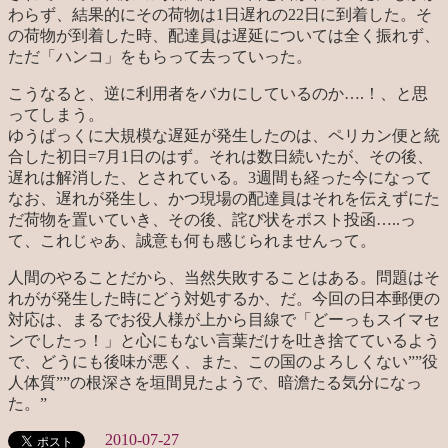
わらず、結果的にその荷物は1日遅れの22日に到着した。そ
の荷物が到着した時、配達員は遅延については全く振れず、
ただ「ハンコ」をもらって去っていった。
こうなると、逆に利用者をバカにしているのか….！、と思
ってしまう。
ゆうぱっくに大規模な遅延が発生したのは、ペリカン便と統
合した初日=7月1日のはず。それは数日続いたが、その後、
遅れは解消した、とされている。3週間も経った今になって
なお、遅れが発生し、かつ現場の配達員はそれを伝えずにた
だ荷物を置いていき、その後、詫び状をポスト投函…..っ
て、これじゃあ、誠意も何も感じられませんって。
人間のやることだから、当然失敗することはある。問題はそ
れがが発生した時にどう対処するか、だ。今回の日本郵便の
対応は、まるでお役人様が上から目線で「どーっもスイマセ
ンでしたっ！」と心にもない言葉だけを吐き捨てているよう
で、どうにも後味が悪く、また、この国のよろしくない””役
人体質””の根深さを垣間見たようで、暗澹たる気分になっ
た。”
2010-07-27