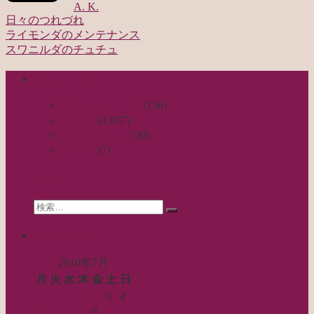
A. K.
日々のつれづれ
ライモンダのメンテナンス
投
スワニルダのチュチュ
稿
categories
ナ
ビ
日々のつれづれ
(136)
お針子
(2,857)
ゲ
公演レビュー
(30)
ー
非日常
(7)
シ
search
ョ
Search
ン
検
for:
索…
calendar
2010年7月
月
火
水
木
金
土
日
1
2
3
4
5
6
7
8
9
10
11