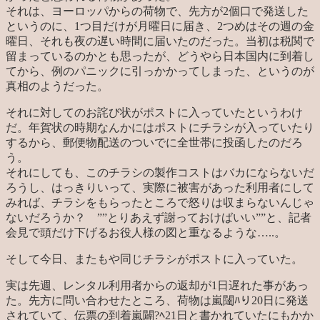
それは、ヨーロッパからの荷物で、先方が2個口で発送した
というのに、1つ目だけが月曜日に届き、2つめはその週の金
曜日、それも夜の遅い時間に届いたのだった。当初は税関で
留まっているのかとも思ったが、どうやら日本国内に到着し
てから、例のパニックに引っかかってしまった、というのが
真相のようだった。
それに対してのお詫び状がポストに入っていたというわけ
だ。年賀状の時期なんかにはポストにチラシが入っていたり
するから、郵便物配送のついでに全世帯に投函したのだろ
う。
それにしても、このチラシの製作コストはバカにならないだ
ろうし、はっきりいって、実際に被害があった利用者にして
みれば、チラシをもらったところで怒りは収まらないんじゃ
ないだろうか？ ””とりあえず謝っておけばいい””と、記者
会見で頭だけ下げるお役人様の図と重なるような…..。
そして今日、またもや同じチラシがポストに入っていた。
実は先週、レンタル利用者からの返却が1日遅れた事があっ
た。先方に問い合わせたところ、荷物は嵐闥ﾊり20日に発送
されていて、伝票の到着嵐闢?ﾍ21日と書かれていたにもかか