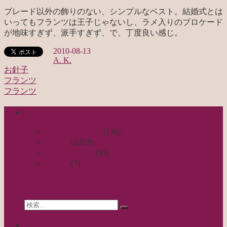
ブレード以外の飾りのない、シンプルなベスト。結婚式とは
いってもフランツは王子じゃないし、ラメ入りのブロケード
が地味すぎず、派手すぎず、で、丁度良い感じ。
2010-08-13
A. K.
お針子
フランツ
投
フランツ
稿
categories
ナ
ビ
日々のつれづれ
(136)
お針子
(2,859)
ゲ
公演レビュー
(30)
ー
非日常
(7)
シ
search
ョ
Search
ン
検
for:
索…
calendar