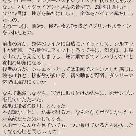
ゼットの一重、アンダーバストやウエストに切り替えを入れ
ない、というクライアントさんの希望で、2案を用意した。
ひとつ目は、接ぎを脇だけにして、全体をバイアス裁ちにし
たもの。
もう一つは、前3枚、後ろ4枚の7枚接ぎでプリンセスライン
をいれたもの。
前者の方が、身体のラインに自然にフィットして、シルエッ
トが綺麗、でも身体にフィットするって事は、例えば、お腹
が出てたら見えてしまうし、逆に細すぎてメリハリがないと
貧相な印象になる…..。
後者の方が、シルエットとしては単純でストンとした感じに
映るけれど、接ぎ数が多い分、裾の動きが可憐。ダンサーの
体型は選びにくいか…..。
なんて想像しながら、実際に振り付けの先生にこのサンプル
を見ていただいた。
結果は後者の採用、となった。
不思議なことに、結果が出ると、なんとなくボツになった方
が素敵だった気がしてくる。
スポーツなんかを見ていても、つい負けている方を応援した
くなる心理と同じ…?かな。