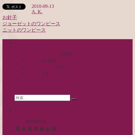
2010-09-13
A. K.
お針子
ジョーゼットのワンピース
投
ニットのワンピース
稿
categories
ナ
ビ
日々のつれづれ
(136)
お針子
(2,859)
ゲ
公演レビュー
(30)
ー
非日常
(7)
シ
search
ョ
Search
ン
検
for:
索…
calendar
2010年9月
月
火
水
木
金
土
日