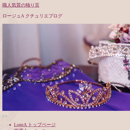
職人気質の独り言
ロージュA クチュリエブログ
LogeA トップページ