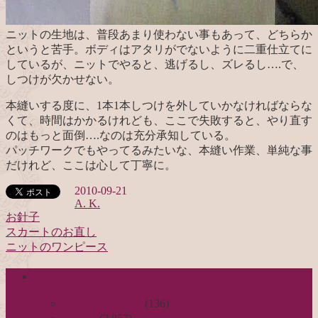
ニットの生地は、普段あまり使わない事もあって、どちらか
というと苦手。ボディはアタリがでないように二重仕立てに
しているが、ニットでやると、逃げるし、ズレるし….で、
しつけが欠かせない。
本縫いする度に、1本1本しつけを外していかなければならな
くて、時間はかかるけれども、ここで失敗すると、やり直す
のはもっと面倒….なのは充分承知している。
パッチワークでもやってるみたいな、本縫い作業、単純な事
だけれど、ここは心して丁寧に。
2010-09-21
A. K.
お針子
スカートのお直し
投
ニットのワンピース
稿
categories
ナ
ビ
日々のつれづれ
(136)