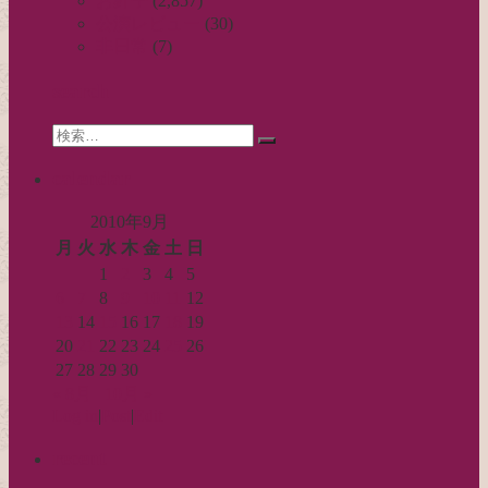
お針子
(2,857)
ゲ
公演レビュー
(30)
ー
非日常
(7)
シ
search
ョ
Search
ン
検
for:
索…
calendar
2010年9月
月
火
水
木
金
土
日
1
2
3
4
5
6
7
8
9
10
11
12
13
14
15
16
17
18
19
20
21
22
23
24
25
26
27
28
29
30
« 8月
10月 »
Log in
|
Post
|
Edit
recent