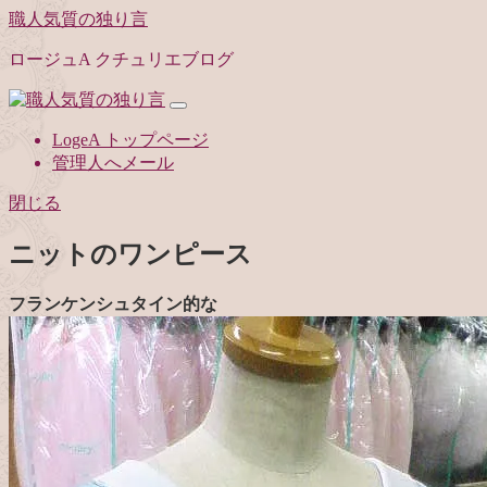
職人気質の独り言
ロージュA クチュリエブログ
LogeA トップページ
管理人へメール
閉じる
ニットのワンピース
フランケンシュタイン的な