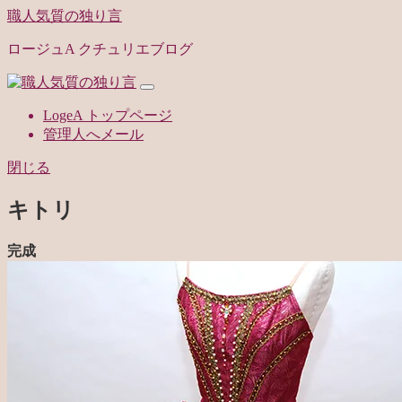
職人気質の独り言
ロージュA クチュリエブログ
LogeA トップページ
管理人へメール
閉じる
キトリ
完成