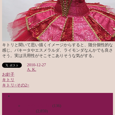
キトリと聞いて思い描くイメージからすると、随分個性的な
感じ。パキータやエスメラルダ、ライモンダなんかでも良さ
そう。実は汎用性がそこそこありそうな気がする。
2010-12-27
A. K.
お針子
キトリ
投
キトリ<その2>
稿
categories
ナ
ビ
日々のつれづれ
(136)
お針子
(2,859)
ゲ