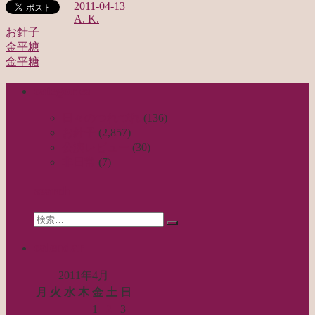
2011-04-13
A. K.
お針子
金平糖
投
金平糖
稿
categories
ナ
ビ
日々のつれづれ
(136)
お針子
(2,857)
ゲ
公演レビュー
(30)
ー
非日常
(7)
シ
search
ョ
Search
ン
検
for:
索…
calendar
2011年4月
月
火
水
木
金
土
日
1
2
3