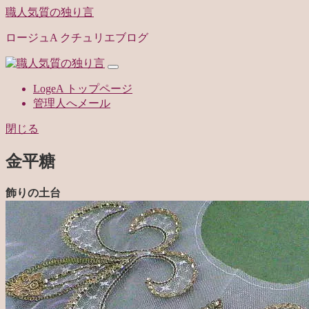
職人気質の独り言
ロージュA クチュリエブログ
LogeA トップページ
管理人へメール
閉じる
金平糖
飾りの土台