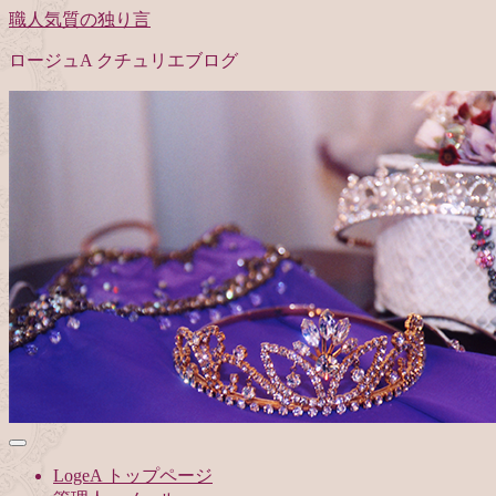
職人気質の独り言
ロージュA クチュリエブログ
LogeA トップページ