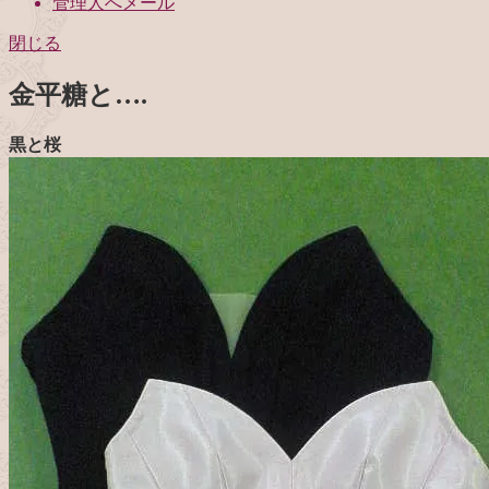
管理人へメール
閉じる
金平糖と….
黒と桜