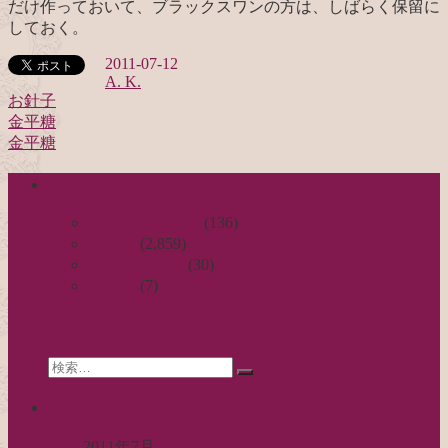
だけ作っておいて、ブラックスワンの方は、しばらく保留に
しておく。
2011-07-12
A. K.
お針子
金平糖
投
金平糖
稿
categories
ナ
ビ
日々のつれづれ
(136)
お針子
(2,859)
ゲ
公演レビュー
(30)
ー
非日常
(7)
シ
search
ョ
Search
ン
検
for:
索…
calendar
2011年7月