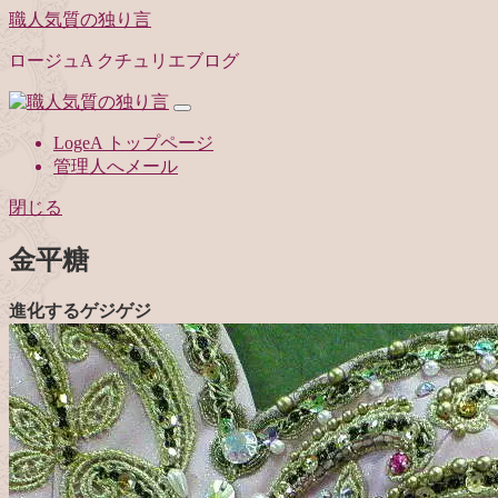
職人気質の独り言
ロージュA クチュリエブログ
LogeA トップページ
管理人へメール
閉じる
金平糖
進化するゲジゲジ