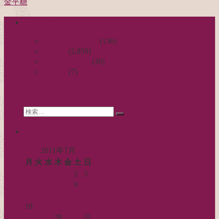
金平糖
稿
categories
ナ
ビ
日々のつれづれ
(136)
お針子
(2,859)
ゲ
公演レビュー
(30)
ー
非日常
(7)
シ
search
ョ
Search
ン
検
for:
索…
calendar
2011年7月
月
火
水
木
金
土
日
1
2
3
4
5
6
7
8
9
10
11
12
13
14
15
16
17
18
19
20
21
22
23
24
25
26
27
28
29
30
31