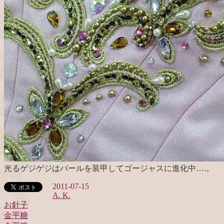
光るゲジゲジはパールを装甲してゴージャスに進化中….。
2011-07-15
A. K.
お針子
金平糖
投