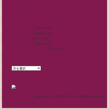
« 6月
8月 »
Log in
|
Post
|
Edit
recent
丈足し
2026-07-29
出戻り
2026-07-28
完成
2026-07-26
裾始末
2026-07-25
パールの仕事
2026-07-24
archives
archives
feed
RSS - 投稿
職人気質の独り言
Copyright © 2009 - 2026 All Rights Reserved.
ページトップへ