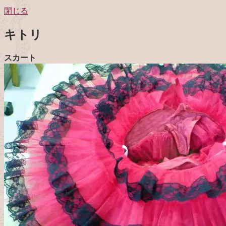
閉じる
キトリ
スカート