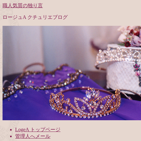
職人気質の独り言
ロージュA クチュリエブログ
LogeA トップページ
管理人へメール