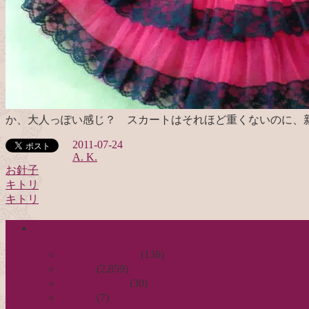
か、大人っぽい感じ？ スカートはそれほど重くないのに、
2011-07-24
A. K.
お針子
キトリ
投
キトリ
稿
categories
ナ
ビ
日々のつれづれ
(136)
お針子
(2,859)
ゲ
公演レビュー
(30)
ー
非日常
(7)