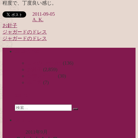
程度で、丁度良い感じ。
2011-09-05
A. K.
お針子
ジャガードのドレス
投
ジャガードのドレス
稿
categories
ナ
ビ
日々のつれづれ
(136)
お針子
(2,859)
ゲ
公演レビュー
(30)
ー
非日常
(7)
シ
search
ョ
Search
ン
検
for:
索…
calendar
2011年9月