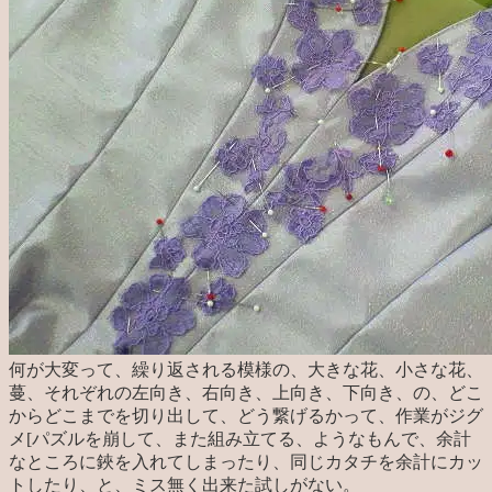
何が大変って、繰り返される模様の、大きな花、小さな花、
蔓、それぞれの左向き、右向き、上向き、下向き、の、どこ
からどこまでを切り出して、どう繋げるかって、作業がジグ
メ[パズルを崩して、また組み立てる、ようなもんで、余計
なところに鋏を入れてしまったり、同じカタチを余計にカッ
トしたり、と、ミス無く出来た試しがない。