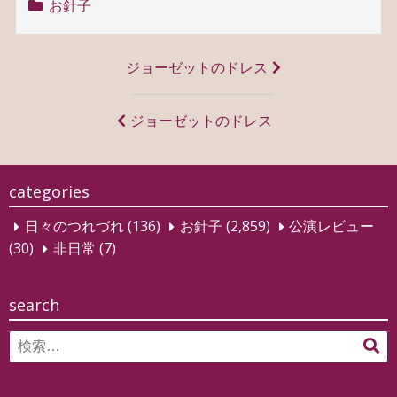
お針子
投
ジョーゼットのドレス
稿
ナ
ジョーゼットのドレス
ビ
ゲ
categories
ー
日々のつれづれ
(136)
お針子
(2,859)
公演レビュー
シ
(30)
非日常
(7)
ョ
ン
search
Search
検
for:
索