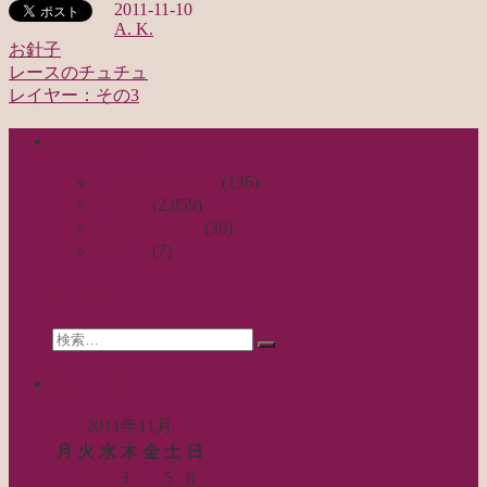
2011-11-10
A. K.
お針子
レースのチュチュ
投
レイヤー：その3
稿
categories
ナ
ビ
日々のつれづれ
(136)
お針子
(2,859)
ゲ
公演レビュー
(30)
ー
非日常
(7)
シ
search
ョ
Search
ン
検
for:
索…
calendar
2011年11月
月
火
水
木
金
土
日
1
2
3
4
5
6