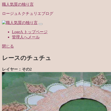
職人気質の独り言
ロージュA クチュリエブログ
LogeA トップページ
管理人へメール
閉じる
レースのチュチュ
レイヤー：その2