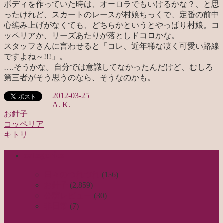
ボディを作っていた時は、オーロラでもいけるかな？、と思
ったけれど、スカートのレースが村娘ちっくで、定番の前中
心編み上げがなくても、どちらかというとやっぱり村娘。コ
ッペリアか、リーズあたりが落としドコロかな。
スタッフさんに言わせると「コレ、近年稀な凄く可愛い路線
ですよね～!!!」。
….そうかな。自分では意識してなかったんだけど、むしろ
第三者がそう思うのなら、そうなのかも。
2012-03-25
A. K.
お針子
コッペリア
投
キトリ
稿
categories
ナ
ビ
日々のつれづれ
(136)
お針子
(2,859)
ゲ
公演レビュー
(30)
ー
非日常
(7)
シ