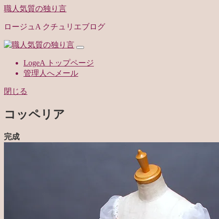
職人気質の独り言
ロージュA クチュリエブログ
LogeA トップページ
管理人へメール
閉じる
コッペリア
完成