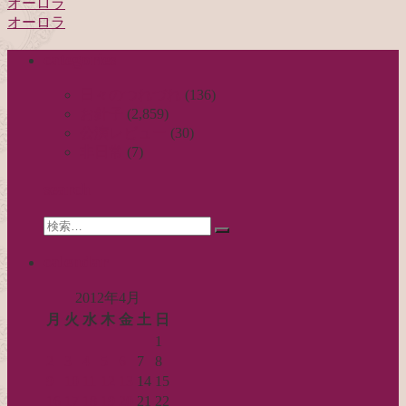
オーロラ
投
オーロラ
稿
categories
ナ
ビ
日々のつれづれ
(136)
お針子
(2,859)
ゲ
公演レビュー
(30)
ー
非日常
(7)
シ
search
ョ
Search
ン
検
for:
索…
calendar
2012年4月
月
火
水
木
金
土
日
1
2
3
4
5
6
7
8
9
10
11
12
13
14
15
16
17
18
19
20
21
22