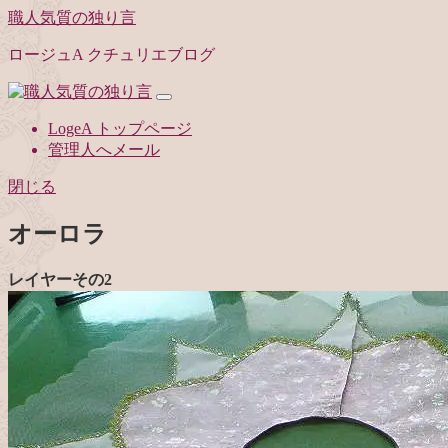
職人気質の独り言
ロージュA クチュリエブログ
LogeA トップページ
管理人へメール
閉じる
オーロラ
レイヤーその2