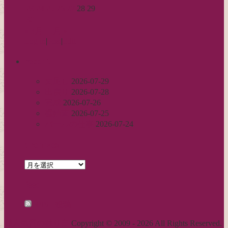
23
24
25
26
27
28
29
30
« 3月
5月 »
Log in
|
Post
|
Edit
recent
丈足し
2026-07-29
出戻り
2026-07-28
完成
2026-07-26
裾始末
2026-07-25
パールの仕事
2026-07-24
archives
archives
feed
RSS - 投稿
職人気質の独り言
Copyright © 2009 - 2026 All Rights Reserved.