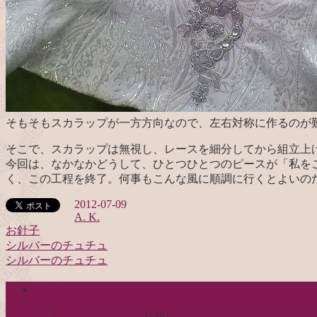
そもそもスカラップが一方方向なので、左右対称に作るのが
そこで、スカラップは無視し、レースを細分してから組立上
今回は、なかなかどうして、ひとつひとつのピースが「私を
く、この工程を終了。何事もこんな風に順調に行くとよいのだ
2012-07-09
A. K.
お針子
シルバーのチュチュ
投
シルバーのチュチュ
稿
categories
ナ
ビ
日々のつれづれ
(136)