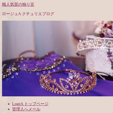
職人気質の独り言
ロージュA クチュリエブログ
LogeA トップページ
管理人へメール