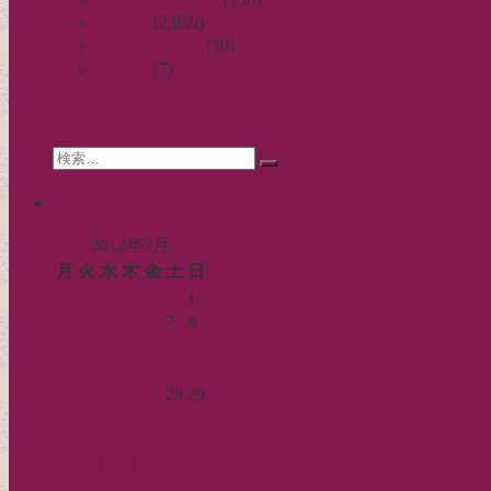
お針子
(2,859)
ゲ
公演レビュー
(30)
ー
非日常
(7)
シ
search
ョ
Search
ン
検
for:
索…
calendar
2012年7月
月
火
水
木
金
土
日
1
2
3
4
5
6
7
8
9
10
11
12
13
14
15
16
17
18
19
20
21
22
23
24
25
26
27
28
29
30
31
« 6月
8月 »
Log in
|
Post
|
Edit