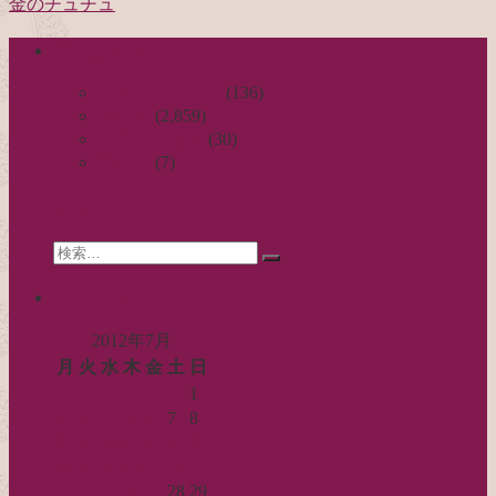
金のチュチュ
稿
categories
ナ
ビ
日々のつれづれ
(136)
お針子
(2,859)
ゲ
公演レビュー
(30)
ー
非日常
(7)
シ
search
ョ
Search
ン
検
for:
索…
calendar
2012年7月
月
火
水
木
金
土
日
1
2
3
4
5
6
7
8
9
10
11
12
13
14
15
16
17
18
19
20
21
22
23
24
25
26
27
28
29