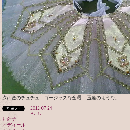
次は金のチュチュ。ゴージャスな金環….玉座のような。
2012-07-24
A. K.
お針子
オディール
投