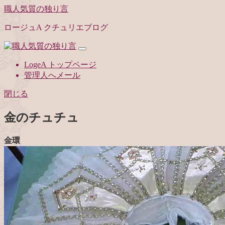
職人気質の独り言
ロージュA クチュリエブログ
LogeA トップページ
管理人へメール
閉じる
金のチュチュ
金環