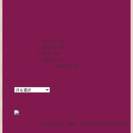
30
31
« 6月
8月 »
Log in
|
Post
|
Edit
recent
丈足し
2026-07-29
出戻り
2026-07-28
完成
2026-07-26
裾始末
2026-07-25
パールの仕事
2026-07-24
archives
archives
feed
RSS - 投稿
職人気質の独り言
Copyright © 2009 - 2026 All Rights Reserved.