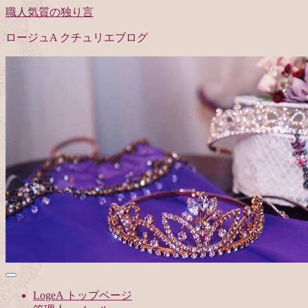
職人気質の独り言
ロージュA クチュリエブログ
LogeA トップページ