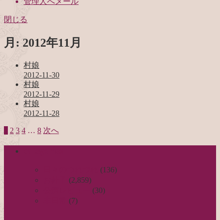
管理人へメール
閉じる
月:
2012年11月
村娘
2012-11-30
村娘
2012-11-29
村娘
2012-11-28
1
2
3
4
…
8
次へ
投
稿
categories
の
日々のつれづれ
(136)
ペ
お針子
(2,859)
公演レビュー
(30)
ー
非日常
(7)
ジ