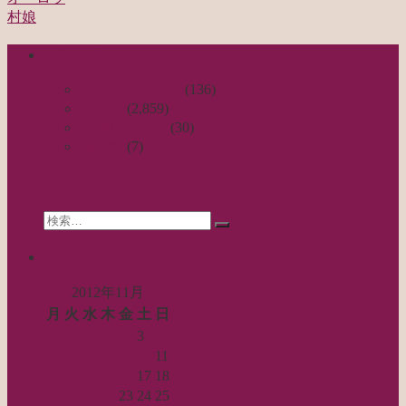
投
村娘
稿
categories
ナ
ビ
日々のつれづれ
(136)
お針子
(2,859)
ゲ
公演レビュー
(30)
ー
非日常
(7)
シ
search
ョ
Search
ン
検
for:
索…
calendar
2012年11月
月
火
水
木
金
土
日
1
2
3
4
5
6
7
8
9
10
11
12
13
14
15
16
17
18
19
20
21
22
23
24
25