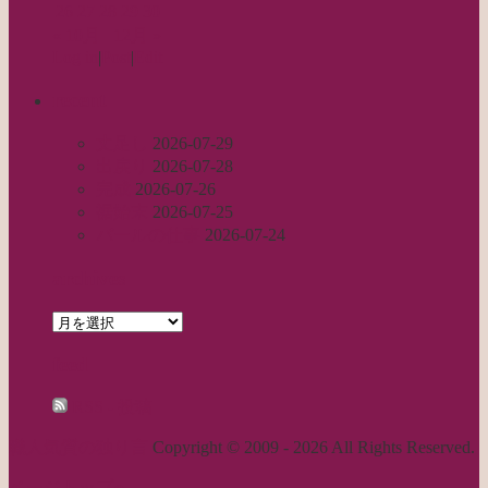
26
27
28
29
30
« 10月
12月 »
Log in
|
Post
|
Edit
recent
丈足し
2026-07-29
出戻り
2026-07-28
完成
2026-07-26
裾始末
2026-07-25
パールの仕事
2026-07-24
archives
archives
feed
RSS - 投稿
職人気質の独り言
Copyright © 2009 - 2026 All Rights Reserved.
ページトップへ