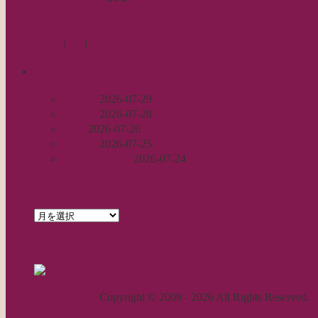
28
29
30
31
« 12月
2月 »
Log in
|
Post
|
Edit
recent
丈足し
2026-07-29
出戻り
2026-07-28
完成
2026-07-26
裾始末
2026-07-25
パールの仕事
2026-07-24
archives
archives
feed
RSS - 投稿
職人気質の独り言
Copyright © 2009 - 2026 All Rights Reserved.