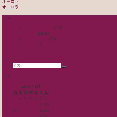
オーロラ
投
オーロラ
稿
categories
ナ
ビ
日々のつれづれ
(136)
お針子
(2,859)
ゲ
公演レビュー
(30)
ー
非日常
(7)
シ
search
ョ
Search
ン
検
for:
索…
calendar
2013年1月
月
火
水
木
金
土
日
1
2
3
4
5
6
7
8
9
10
11
12
13
14
15
16
17
18
19
20
21
22
23
24
25
26
27