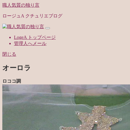
職人気質の独り言
ロージュA クチュリエブログ
LogeA トップページ
管理人へメール
閉じる
オーロラ
ロココ調