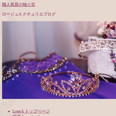
職人気質の独り言
ロージュA クチュリエブログ
LogeA トップページ