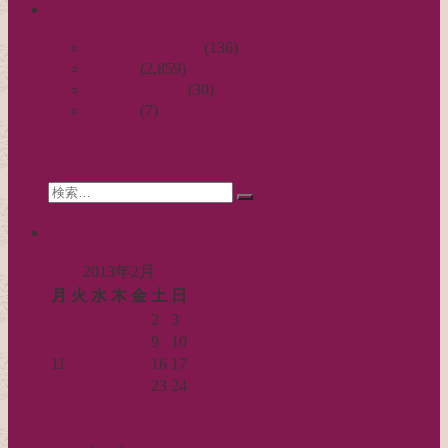
categories
ナ
ビ
日々のつれづれ
(136)
お針子
(2,859)
ゲ
公演レビュー
(30)
ー
非日常
(7)
シ
search
ョ
Search
ン
検
for:
索…
calendar
2013年2月
月
火
水
木
金
土
日
1
2
3
4
5
6
7
8
9
10
11
12
13
14
15
16
17
18
19
20
21
22
23
24
25
26
27
28
« 1月
3月 »