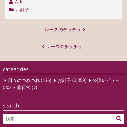
A. K.
お針子
投
レースのチュチュ
稿
ナ
レースのチュチュ
ビ
ゲ
categories
ー
日々のつれづれ
(136)
お針子
(2,859)
公演レビュー
シ
(30)
非日常
(7)
ョ
ン
search
Search
検
for:
索