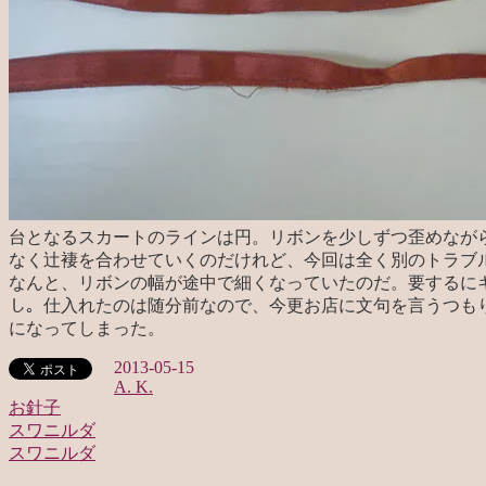
台となるスカートのラインは円。リボンを少しずつ歪めなが
なく辻褄を合わせていくのだけれど、今回は全く別のトラブ
なんと、リボンの幅が途中で細くなっていたのだ。要するに
し。仕入れたのは随分前なので、今更お店に文句を言うつもり
になってしまった。
2013-05-15
A. K.
お針子
スワニルダ
投
スワニルダ
稿