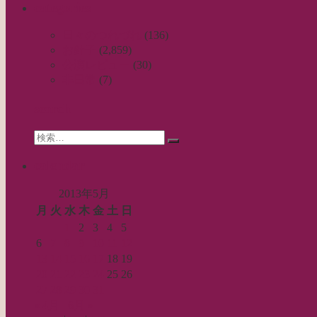
categories
ナ
ビ
日々のつれづれ
(136)
お針子
(2,859)
ゲ
公演レビュー
(30)
ー
非日常
(7)
シ
search
ョ
Search
ン
検
for:
索…
calendar
2013年5月
月
火
水
木
金
土
日
1
2
3
4
5
6
7
8
9
10
11
12
13
14
15
16
17
18
19
20
21
22
23
24
25
26
27
28
29
30
31
« 4月
6月 »