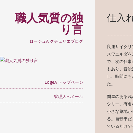
職人気質の独
仕入
り言
ロージュA クチュリエブログ
良運サイクリ
スワニルダを
で、次の仕事
もあり、普段
し、時間にも
LogeA トップページ
た。
管理人へメール
問屋のある浅
ツリー。有名
小さな路地か
る。自転車だ
ているだけで