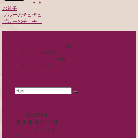
A. K.
お針子
ブルーのチュチュ
投
ブルーのチュチュ
稿
categories
ナ
ビ
日々のつれづれ
(136)
お針子
(2,859)
ゲ
公演レビュー
(30)
ー
非日常
(7)
シ
search
ョ
Search
ン
検
for:
索…
calendar
2013年5月
月
火
水
木
金
土
日
1
2
3
4
5
6
7
8
9
10
11
12