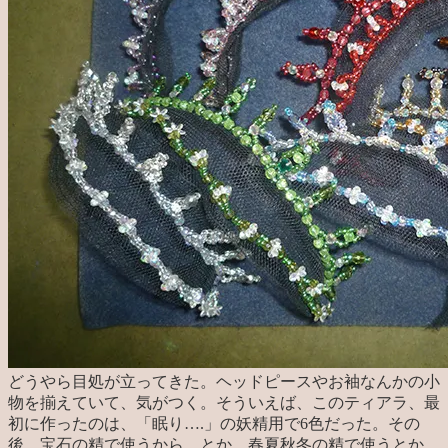
どうやら目処が立ってきた。ヘッドピースやお袖なんかの小
物を揃えていて、気がつく。そういえば、このティアラ、最
初に作ったのは、「眠り….」の妖精用で6色だった。その
後、宝石の精で使うから、とか、春夏秋冬の精で使うとか、