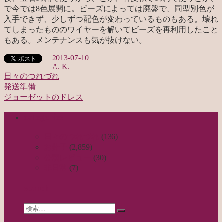
で今では8色展開に。ビーズによっては廃盤で、同型別色が
入手できず、少しずつ配色が変わっているものもある。壊れ
てしまったもののワイヤーを解いてビーズを再利用したこと
もある。メンテナンスも気が抜けない。
2013-07-10
A. K.
日々のつれづれ
発送準備
投
ジョーゼットのドレス
稿
categories
ナ
ビ
日々のつれづれ
(136)
お針子
(2,859)
ゲ
公演レビュー
(30)
ー
非日常
(7)
シ
search
ョ
Search
ン
検
for: