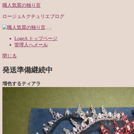
職人気質の独り言
ロージュA クチュリエブログ
LogeA トップページ
管理人へメール
閉じる
発送準備継続中
増色するティアラ