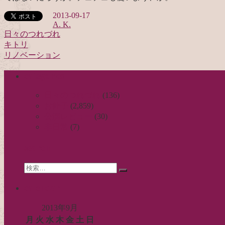
2013-09-17
A. K.
日々のつれづれ
キトリ
投
リノベーション
稿
categories
ナ
ビ
日々のつれづれ
(136)
お針子
(2,859)
ゲ
公演レビュー
(30)
ー
非日常
(7)
シ
search
ョ
Search
ン
検
for:
索…
calendar
2013年9月
月
火
水
木
金
土
日