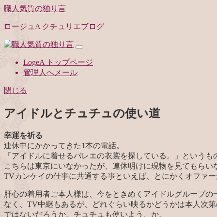
職人気質の独り言
ロージュA クチュリエブログ
LogeA トップページ
管理人へメール
閉じる
アイドルとチュチュの使い道
幸運を祈る
連休中にかかってきた1本の電話。
「アイドルに着せるバレエの衣裳を探している。」というも
こちらは東京にいなかったが、連休明けに現物を見てもらい
TVカンケイの仕事に共通する事といえば、とにかくオファ
肝心の着用者ご本人様は、今をときめくアイドルグループの
なく、TV中継もあるが、どれぐらい映るかどうかは本人次
ではないだろうか。チュチュも使いよう、か。