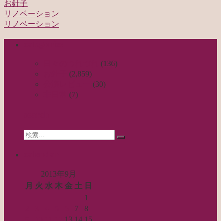
お針子
リノベーション
投
リノベーション
稿
categories
ナ
ビ
日々のつれづれ
(136)
お針子
(2,859)
ゲ
公演レビュー
(30)
ー
非日常
(7)
シ
search
ョ
Search
ン
検
for:
索…
calendar
2013年9月
月
火
水
木
金
土
日
1
2
3
4
5
6
7
8
9
10
11
12
13
14
15