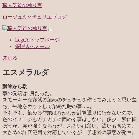
職人気質の独り言
ロージュA クチュリエブログ
LogeA トップページ
管理人へメール
閉じる
エスメラルダ
瓢箪から駒
事の発端は8月だった。
スモーキーな赤紫の染めのチュチュを作ってみようと思い立
ち、生地をカットして染めた時の事…..。
そもそも、染める作業はなかなか計算通りに行かないので、
色のイメージもガチガチに固める事はしない。多少、紫に転
ぼうが、赤が強くなろうが、あるいは薄い、濃いも含めて、
大きめの許容範囲で対応しているが、予想外の事態が発生。