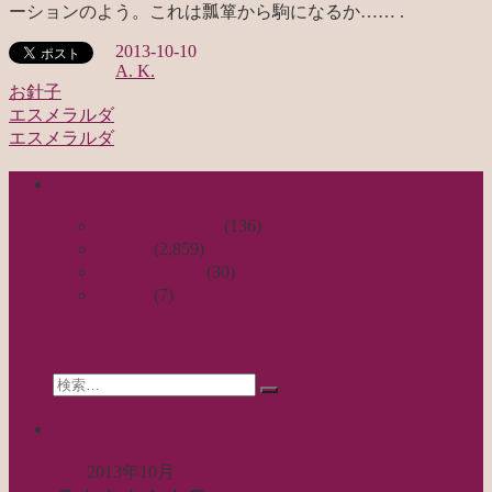
ーションのよう。これは瓢箪から駒になるか…… .
2013-10-10
A. K.
お針子
エスメラルダ
投
エスメラルダ
稿
categories
ナ
ビ
日々のつれづれ
(136)
お針子
(2,859)
ゲ
公演レビュー
(30)
ー
非日常
(7)
シ
search
ョ
Search
ン
検
for:
索…
calendar
2013年10月