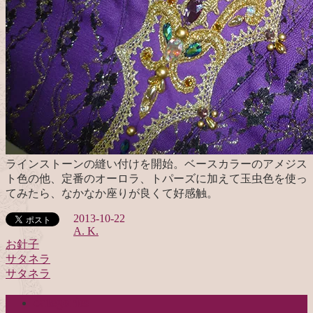
ラインストーンの縫い付けを開始。ベースカラーのアメジス
ト色の他、定番のオーロラ、トパーズに加えて玉虫色を使っ
てみたら、なかなか座りが良くて好感触。
2013-10-22
A. K.
お針子
サタネラ
投
サタネラ
稿
categories
ナ