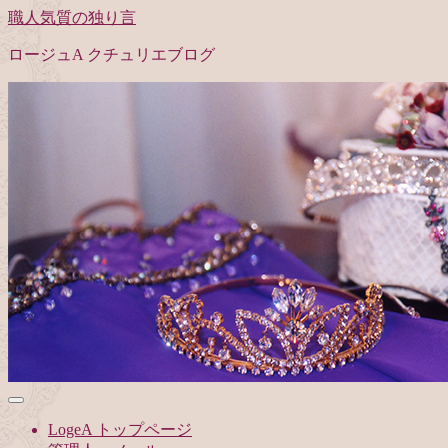
職人気質の独り言
ロージュA クチュリエブログ
LogeA トップページ