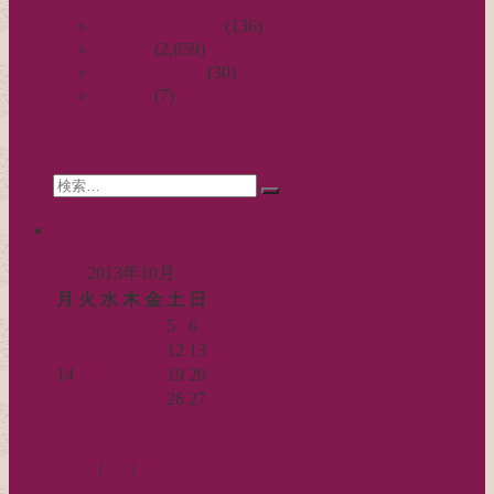
ビ
日々のつれづれ
(136)
お針子
(2,859)
ゲ
公演レビュー
(30)
ー
非日常
(7)
シ
search
ョ
Search
ン
検
for:
索…
calendar
2013年10月
月
火
水
木
金
土
日
1
2
3
4
5
6
7
8
9
10
11
12
13
14
15
16
17
18
19
20
21
22
23
24
25
26
27
28
29
30
31
« 9月
11月 »
Log in
|
Post
|
Edit