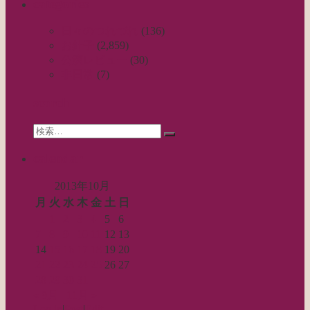
categories
ナ
ビ
日々のつれづれ
(136)
お針子
(2,859)
ゲ
公演レビュー
(30)
ー
非日常
(7)
シ
search
ョ
Search
ン
検
for:
索…
calendar
2013年10月
月
火
水
木
金
土
日
1
2
3
4
5
6
7
8
9
10
11
12
13
14
15
16
17
18
19
20
21
22
23
24
25
26
27
28
29
30
31
« 9月
11月 »
Log in
|
Post
|
Edit