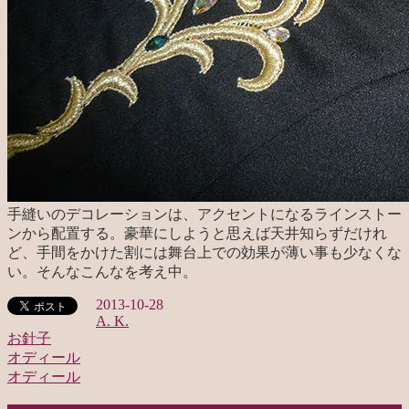
手縫いのデコレーションは、アクセントになるラインストー
ンから配置する。豪華にしようと思えば天井知らずだけれ
ど、手間をかけた割には舞台上での効果が薄い事も少なくな
い。そんなこんなを考え中。
2013-10-28
A. K.
お針子
オディール
投
オディール
稿