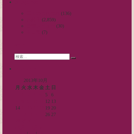
categories
ナ
ビ
日々のつれづれ
(136)
お針子
(2,859)
ゲ
公演レビュー
(30)
ー
非日常
(7)
シ
search
ョ
Search
ン
検
for:
索…
calendar
2013年10月
月
火
水
木
金
土
日
1
2
3
4
5
6
7
8
9
10
11
12
13
14
15
16
17
18
19
20
21
22
23
24
25
26
27
28
29
30
31
« 9月
11月 »
Log in
|
Post
|
Edit