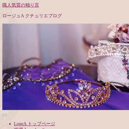
職人気質の独り言
ロージュA クチュリエブログ
LogeA トップページ