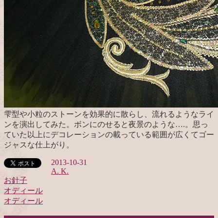
雫型や小粒のストーンを効果的に散らし、流れるようなライ
ンを演出してみた。ボンにのせると夜景のような….。思っ
ていた以上にデコレーションの載っている範囲が広くてゴー
ジャスな仕上がり。
2013-10-31
A. K.
お針子
オディール
投
オディール
稿