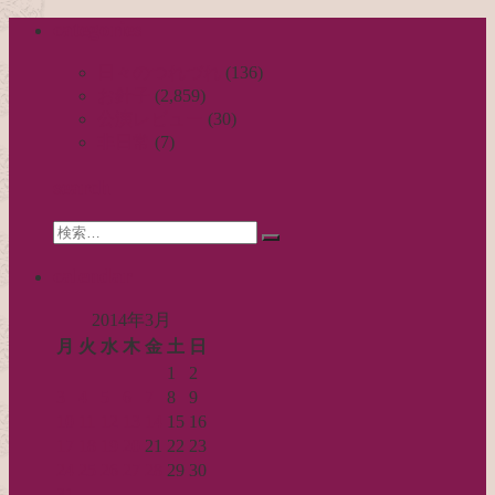
稿
categories
ナ
ビ
日々のつれづれ
(136)
お針子
(2,859)
ゲ
公演レビュー
(30)
ー
非日常
(7)
シ
search
ョ
Search
ン
検
for:
索…
calendar
2014年3月
月
火
水
木
金
土
日
1
2
3
4
5
6
7
8
9
10
11
12
13
14
15
16
17
18
19
20
21
22
23
24
25
26
27
28
29
30
31