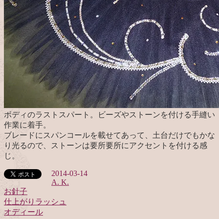
ボディのラストスパート。ビーズやストーンを付ける手縫い
作業に着手。
ブレードにスパンコールを載せてあって、土台だけでもかな
り光るので、ストーンは要所要所にアクセントを付ける感
じ。
2014-03-14
A. K.
お針子
仕上がりラッシュ
投
オディール