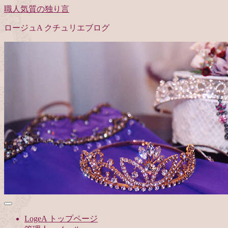
職人気質の独り言
ロージュA クチュリエブログ
LogeA トップページ