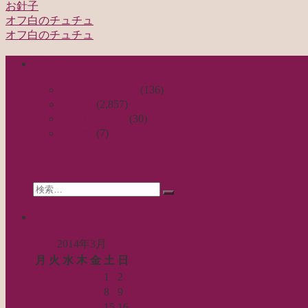
お針子
オフ白のチュチュ
投
オフ白のチュチュ
稿
categories
ナ
ビ
日々のつれづれ
(136)
お針子
(2,857)
ゲ
公演レビュー
(30)
ー
非日常
(7)
シ
search
ョ
Search
ン
検
for:
索…
calendar
2014年3月
月
火
水
木
金
土
日
1
2
3
4
5
6
7
8
9
10
11
12
13
14
15
16