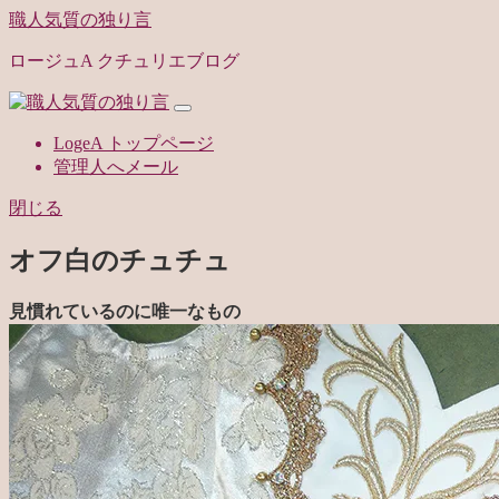
職人気質の独り言
ロージュA クチュリエブログ
LogeA トップページ
管理人へメール
閉じる
オフ白のチュチュ
見慣れているのに唯一なもの