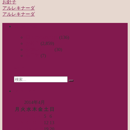
お針子
アルレキナーダ
投
アルレキナーダ
稿
categories
ナ
ビ
日々のつれづれ
(136)
お針子
(2,859)
ゲ
公演レビュー
(30)
ー
非日常
(7)
シ
search
ョ
Search
ン
検
for:
索…
calendar
2014年4月
月
火
水
木
金
土
日
1
2
3
4
5
6
7
8
9
10
11
12
13
14
15
16
17
18
19
20