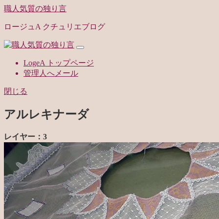
職人気質の独り言
ロージュA クチュリエブログ
LogeA トップページ
管理人へメール
閉じる
アルレキナーダ
レイヤー：3