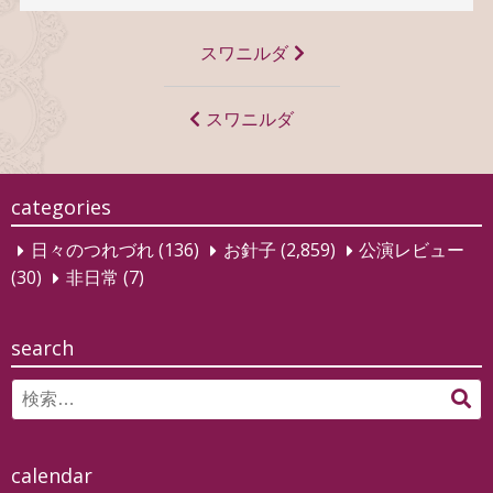
投
スワニルダ
稿
ナ
スワニルダ
ビ
ゲ
categories
ー
日々のつれづれ
(136)
お針子
(2,859)
公演レビュー
シ
(30)
非日常
(7)
ョ
ン
search
Search
検
for:
索
calendar