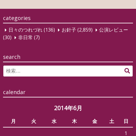
ビ
ゲ
categories
ー
日々のつれづれ
(136)
お針子
(2,859)
公演レビュー
シ
(30)
非日常
(7)
ョ
ン
search
Search
検
for:
索
calendar
2014年6月
月
火
水
木
金
土
日
1