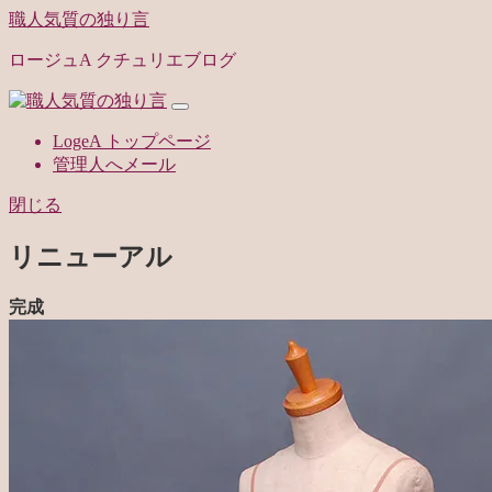
職人気質の独り言
ロージュA クチュリエブログ
LogeA トップページ
管理人へメール
閉じる
リニューアル
完成