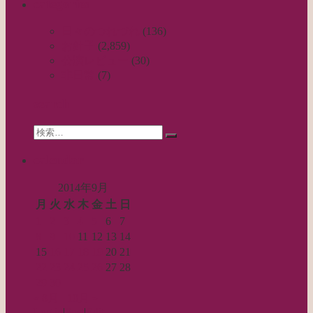
categories
ナ
ビ
日々のつれづれ
(136)
お針子
(2,859)
ゲ
公演レビュー
(30)
ー
非日常
(7)
シ
search
ョ
Search
ン
検
for:
索…
calendar
2014年9月
月
火
水
木
金
土
日
1
2
3
4
5
6
7
8
9
10
11
12
13
14
15
16
17
18
19
20
21
22
23
24
25
26
27
28
29
30
« 8月
10月 »
Log in
|
Post
|
Edit