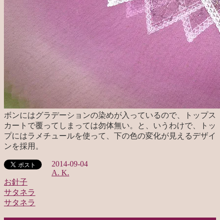
ボンにはグラデーションの染めが入っているので、トップス
カートで覆ってしまっては勿体無い。と、いうわけで、トッ
プにはラメチュールを使って、下の色の変化が見えるデザイ
ンを採用。
2014-09-04
A. K.
お針子
サタネラ
投
サタネラ
稿