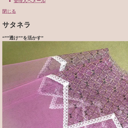
管理人へメール
閉じる
サタネラ
“””透け””を活かす”